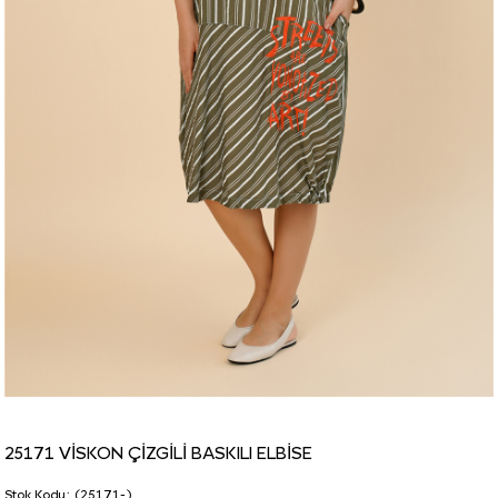
25171 VİSKON ÇİZGİLİ BASKILI ELBİSE
Stok Kodu
(25171-)