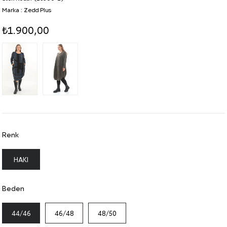
Marka
:
Zedd Plus
₺1.900,00
Renk
HAKI
Beden
44/46
46/48
48/50