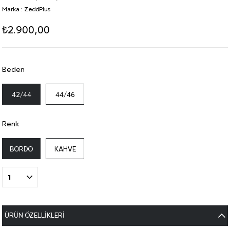
Marka
:
ZeddPlus
₺2.900,00
Beden
42/44
44/46
Renk
BORDO
KAHVE
ÜRÜN ÖZELLIKLERI