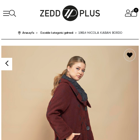
0
Anasayfa
Excelde kategorisi gelmedi
19814 NICOLA KABAN BORDO